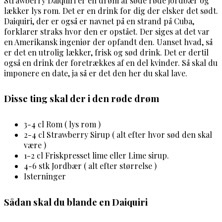
Strawberry Daiquiri er en drøm af søde røde jordbær og
lækker lys rom. Det er en drink for dig der elsker det sødt.
Daiquiri, der er også er navnet på en strand på Cuba,
forklarer straks hvor den er opstået. Der siges at det var
en Amerikansk ingeniør der opfandt den. Uanset hvad, så
er det en utrolig lækker, frisk og sød drink. Det er dertil
også en drink der foretrækkes af en del kvinder. Så skal du
imponere en date, ja så er det den her du skal lave.
Disse ting skal der i den røde drøm
3-4 cl Rom ( lys rom )
2-4 cl Strawberry Sirup ( alt efter hvor sød den skal
være )
1-2 cl Friskpresset lime eller Lime sirup.
4-6 stk Jordbær ( alt efter størrelse )
Isterninger
Sådan skal du blande en Daiquiri