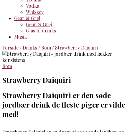
Vodka
Whiskey
Gear & Grej
Gear & Grej
Glas til drinks
Musik
Forside
/
Drinks
/
Rom
/
Strawberry Daiquiri
Rom
Strawberry Daiquiri
Strawberry Daiquiri er den søde
jordbær drink de fleste piger er vilde
med!