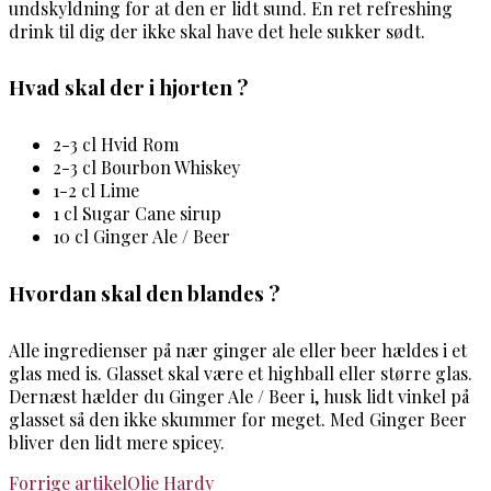
undskyldning for at den er lidt sund. En ret refreshing
drink til dig der ikke skal have det hele sukker sødt.
Hvad skal der i hjorten ?
2-3 cl Hvid Rom
2-3 cl Bourbon Whiskey
1-2 cl Lime
1 cl Sugar Cane sirup
10 cl Ginger Ale / Beer
Hvordan skal den blandes ?
Alle ingredienser på nær ginger ale eller beer hældes i et
glas med is. Glasset skal være et highball eller større glas.
Dernæst hælder du Ginger Ale / Beer i, husk lidt vinkel på
glasset så den ikke skummer for meget. Med Ginger Beer
bliver den lidt mere spicey.
Indlægsnavigation
Forrige artikel
Olie Hardy