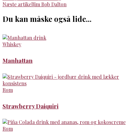
Næste artikel
Jim Bob Dalton
Du kan måske også lide...
Whiskey
Manhattan
Rom
Strawberry Daiquiri
Rom