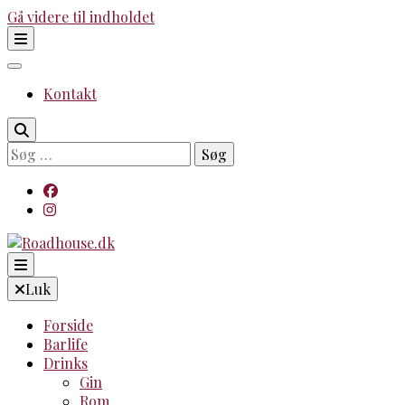
Gå videre til indholdet
Kontakt
Søg
efter:
Because no good story starts with a salad
Luk
Roadhouse.dk
Forside
Barlife
Drinks
Gin
Rom