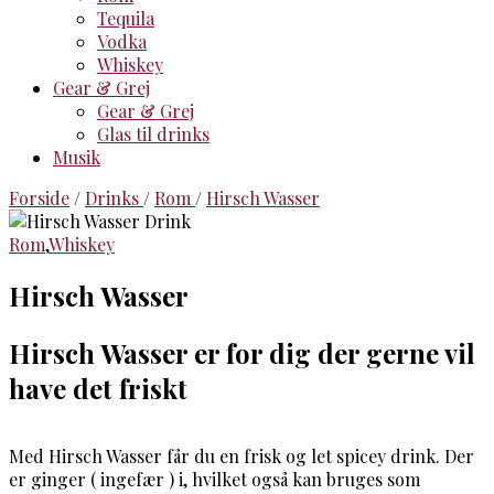
Tequila
Vodka
Whiskey
Gear & Grej
Gear & Grej
Glas til drinks
Musik
Forside
/
Drinks
/
Rom
/
Hirsch Wasser
Rom
,
Whiskey
Hirsch Wasser
Hirsch Wasser er for dig der gerne vil
have det friskt
Med Hirsch Wasser får du en frisk og let spicey drink. Der
er ginger ( ingefær ) i, hvilket også kan bruges som