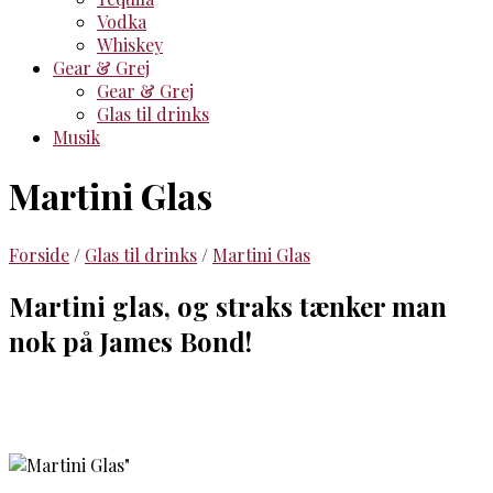
Vodka
Whiskey
Gear & Grej
Gear & Grej
Glas til drinks
Musik
Martini Glas
Forside
/
Glas til drinks
/
Martini Glas
Martini glas, og straks tænker man
nok på James Bond!