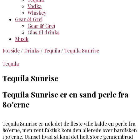
Vodka
Whiskey
Gear & Grej
Gear & Grej
Glas til drinks
Musik
Forside
/
Drinks
/
Tequila
/
Tequila Sunrise
Tequila
Tequila Sunrise
Tequila Sunrise er en sand perle fra
80'erne
Tequila Sunrise er nok det de fleste ville kalde en perle fra
80'erne, men rent faktisk kom den allerede over bardisken
i 30'erne. Uanset hvad så kom det helt store gennembrud