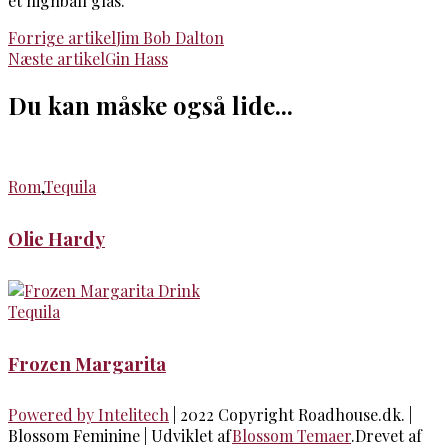
et highball glas.
Indlægsnavigation
Forrige artikel
Jim Bob Dalton
Næste artikel
Gin Hass
Du kan måske også lide...
Rom
,
Tequila
Olie Hardy
Tequila
Frozen Margarita
Powered by Intelitech
| 2022 Copyright Roadhouse.dk. |
Blossom Feminine | Udviklet af
Blossom Temaer
.Drevet af