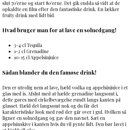
slut 70'erne og start 80'erne. Det gik endda så vidt at de
opkaldte en film efter den fantastiske drink. En lækker
fruity drink med lidt bid.
Hvad bruger man for at lave en solnedgang!
3-4 cl Tequila
1-2 cl Grenadine
10-15 cl Appelsinjuice
Sådan blander du den famøse drink!
Den er utrolig nem at lave, hæld vodka og appelsinjuice i et
glas med is. Afslut med at hælde grenadine langsomt i,
dette gøres med cirkelbevægelse rundt langs kanten på
glasset. Hæld det langsomt nok og du får det
karakteristiske look med rød der går over i gul. Hvilken så
ligner en solnedgang og gav den navnet. Sæt en
appelsinskive i kanten hvis du vil pynte lidt. Den bør lavet i